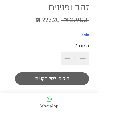
זהב ופנינים
מחיר
מחיר
 ‏279.00 ‏₪ 
רגיל
מבצע
sale
כמות
*
הוסיפי לסל הקניות
שרשרת פנינים אמיתיות וטבעיות בצורת
אליפסה בגוון שמנת
WhatsApp
בשילוב של חוצצי זהב בציפוי 14 קראט.
שרשרת מרשימה מאוד שמתאימה להכל,
.אורך השרשרת 37 ס״מ ומגיעה עם תוספת
של שרשרת הארכה לבחירת המידה