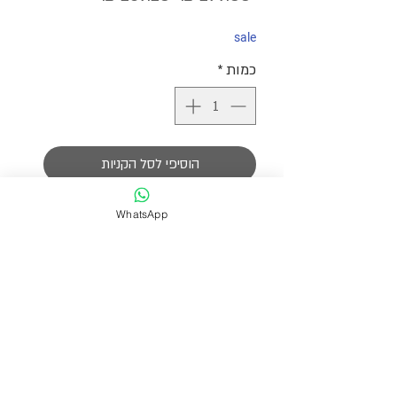
רגיל
מבצע
sale
כמות
*
הוסיפי לסל הקניות
שרשרת שעשויה מאבני חן בגוונים של
WhatsApp
ירוק.
אורך השרשרת 36 ס״מ ומגיעה עם תוספת
הארכה לבחירת המידה הרצויה.