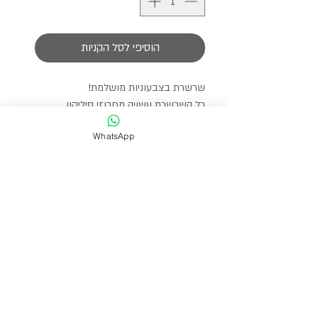
הוסיפי לסל הקניות
שרשרת בצבעוניות מושלמת!
כל השרשרת עשויה מחרוזי סיליקון
מהממים בצבעים של הקיץ בשילוב של
WhatsApp
חוצצי זרקונים.
אורך השרשרת היא 35 ס״מ ומגיעה עם
תוספת הארכה לבחירת המידה הרצויה.