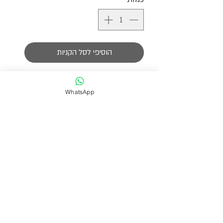
הוסיפי לסל הקניות
צמיד לרגל מושלם ועדין שכולו עשוי
מפנינים אמיתיות טבעיות בגוון שמנת,
WhatsApp
הצמיד מגיע עם תוספת הארכה לבחירת
המידה הרצויה.