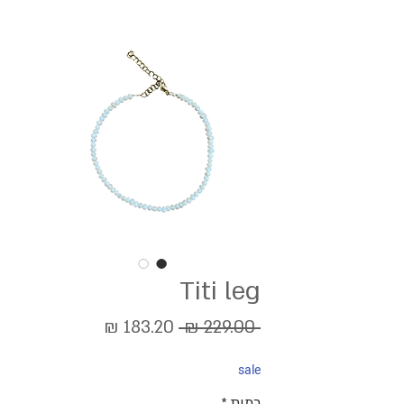
Titi leg
מחיר
מחיר
 ‏229.00 ‏₪ 
רגיל
מבצע
sale
כמות
*