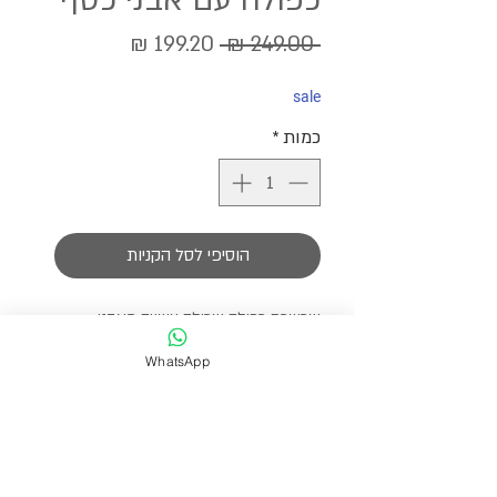
כפולה עם אבני כסף
מחיר
מחיר
 ‏249.00 ‏₪ 
רגיל
מבצע
sale
כמות
*
הוסיפי לסל הקניות
שרשרת כפולה שכולה עשויה מאבני
טורקיז בתוספת של חוצצי כסף
WhatsApp
שרשרת מהממת עם הצבע הנכון שמתאים
לכל עונה
אפשר ללכת עם השרשרת גם כשרשרת
ארוכה וגם כשרשרת כפולה וצמודה יותר