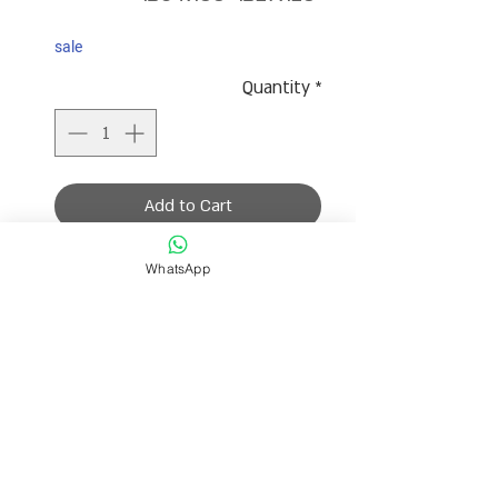
Price
Price
sale
Quantity
*
Add to Cart
שרשרת שעשויה מאבני חן דיסקית
WhatsApp
בגוונים חומים וורודים עם חוצצי כסף.
אורך השרשרת 60 ס״מ ומגיעה עם תוספת
של שרשרת הארכה.