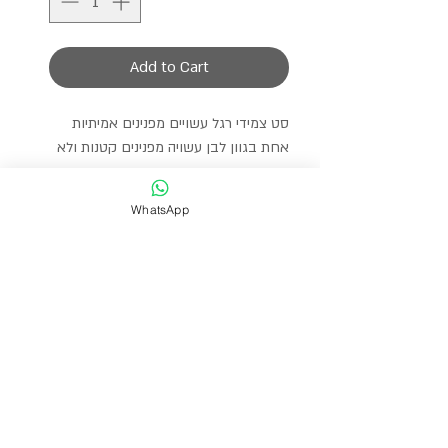
Add to Cart
סט צמידי רגל עשויים מפנינים אמיתיות
אחת בגוון לבן עשויה מפנינים קטנות ולא
סימטריות
והשניה עשויה מפניני אורז אמיתיות בגוון
WhatsApp
ורוד כתום.
הצמידי רגל מגיעים עם תוספת הארכה
לבחירת המידה הרצויה.