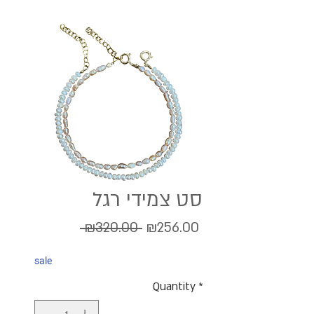
סט צמידי רגל
Regular
Sale
 ₪320.00 
₪256.00
Price
Price
sale
Quantity
*