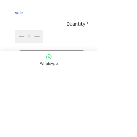
Price
Price
sale
Quantity
*
Add to Cart
WhatsApp
עגילי כסף בצורת עיגול בתוך עיגול נתלה
על האוזן.