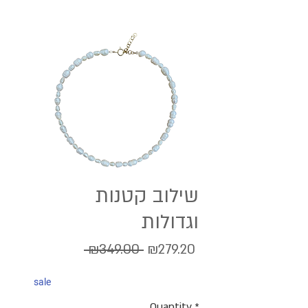
שילוב קטנות
וגדולות
Regular
Sale
 ₪349.00 
₪279.20
Price
Price
sale
Quantity
*