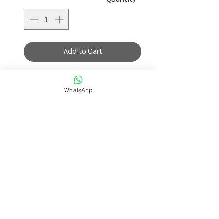
Add to Cart
שרשרת שכולה עשויה מפנינים אמיתיות
קטנות וגדולות
WhatsApp
אורך השרשרת 37 ס״מ ומגיעה עם תוספת
הארכה לבחירת המידה הרצויה.