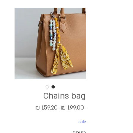
Chains bag
מחיר
מחיר
 ‏199.00 ‏₪ 
רגיל
מבצע
sale
כמות
*