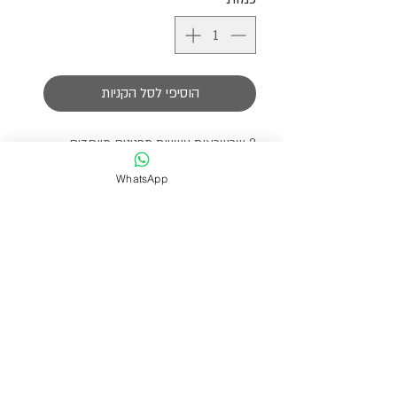
הוסיפי לסל הקניות
2 שרשראות עשויות מפנינים מיוחדים
בשילוב של חרוזים צבעונים בגוון תכלת
WhatsApp
ובנדנה בצבע כתום השזורה כצמה עם
תליון סנפיר וחוצצים כסופים.
ניתן לחבר לכל תיק.