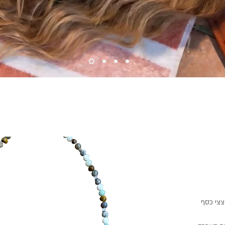
צצי כסף