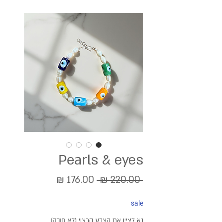
Pearls & eyes
מחיר
מחיר
 ‏220.00 ‏₪ 
רגיל
מבצע
sale
נא לציין את הצבע הרצוי (לא חובה)