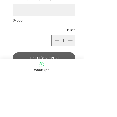
0/500
כמות
*
הוסיפי לסל הקניות
WhatsApp
צמיד שעשוי מפנינים אמיתיות בשילוב של
חרוזי עין זכוכית צבעוניים.
מגיע עם שרשרת הארכה לבחירת המידה
הרצויה