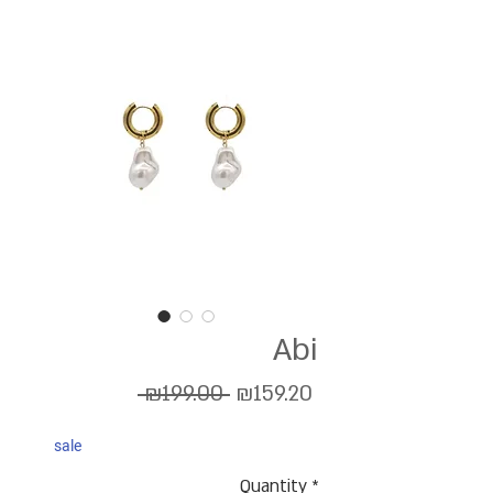
Abi
Regular
Sale
 ₪199.00 
₪159.20
Price
Price
sale
Quantity
*