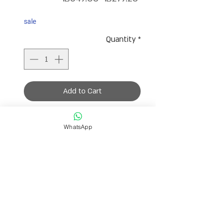
Price
Price
sale
Quantity
*
Add to Cart
שרשרת אחת שעשויה מפנינים בגוונים
WhatsApp
שונים של לבן ורדרד וזהבב.
אורך השרשרת 36 ס״מ ומגיעה עם תוספת
הארכה לבחירת המידה הרצויה.
בתמונה יש 3 שרשראות נפרדות.