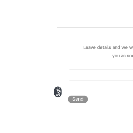
Leave details and we wi
you as so
&gt;
Send