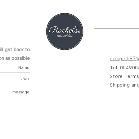
ll get back to
on as possible
crispish97
Tel: 05490
Store Terms
Shipping an