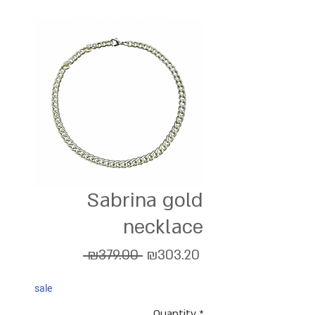
Sabrina gold
necklace
Regular
Sale
 ₪379.00 
₪303.20
Price
Price
sale
Quantity
*